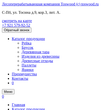
Лесоперерабатывающая компания Toswood (с) toswood.ru
C-Пб, ул. Тосина д.9,
кор.3, лит. А.
смотреть на карте
+7
921
579-92-52
Обратный звонок
Каталог продукции
Рейка
Брусок
Деревянная тара
Изделия из древесины
Древесные отходы
Паллеты
Ящики
Преимущества
Контакты
0
Меню
0
Главная
Каталог продукции