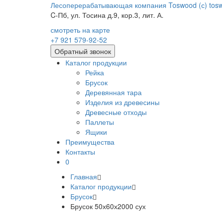
Лесоперерабатывающая компания Toswood (с) tosw
C-Пб, ул. Тосина д.9,
кор.3, лит. А.
смотреть на карте
+7
921
579-92-52
Обратный звонок
Каталог продукции
Рейка
Брусок
Деревянная тара
Изделия из древесины
Древесные отходы
Паллеты
Ящики
Преимущества
Контакты
0
Главная
Каталог продукции
Брусок
Брусок 50х60х2000 сух