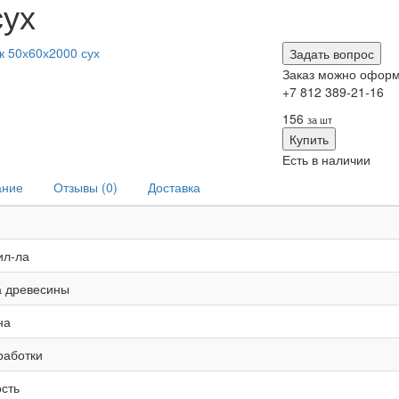
сух
Задать вопрос
Заказ можно оформ
+7 812 389-21-16
156
за шт
Купить
Есть в наличии
ание
Отзывы (0)
Доставка
ил-ла
 древесины
на
работки
сть